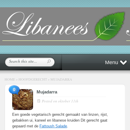
Menu
HOME
»
HOOFDGERECHT
»
MUJADARRA
0
Mujadarra
Posted on
oktober 11th
Een goede vegetarisch gerecht gemaakt van linzen, rijst,
gebakken ui, kaneel en libanese kruiden Dit gerecht gaat
gepaard met de
Fattoush Salade
.